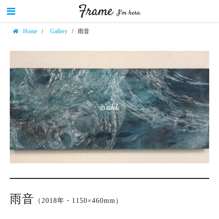
Frame
I'm here.
Home
/
Gallery
/
雨音
雨音
（2018年・1150×460mm）